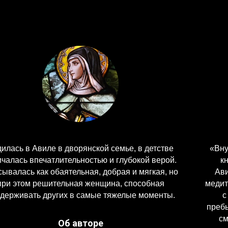
«Внутренний замок» (Las Moradas, 1577) — главная
книга испанской монахини-мистика св. Терезы
Авильской, описывающая путь души к Богу через
медитацию и молитву. Душа представляется как замок
с семью обителями (комнатами), где в центре
пребывает Бог. Проходя через них, человек достигает
смирения, самопознания и полного единения с