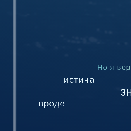
Но я вер
истина
з
вроде