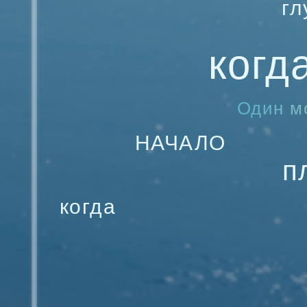
гл
когд
Один мо
НАЧАЛО
п
когда