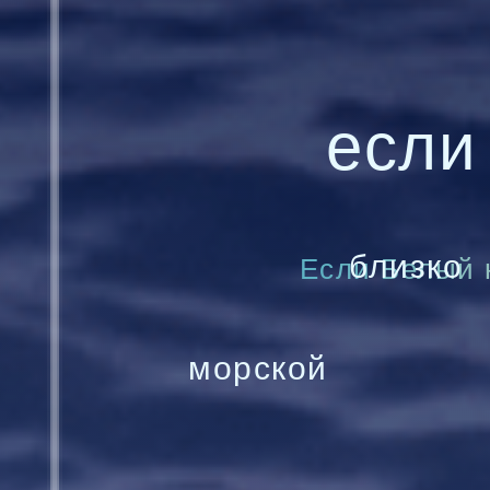
если
близко
Если Белый н
морской