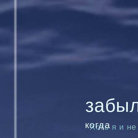
забы
когда
Хоть я и не